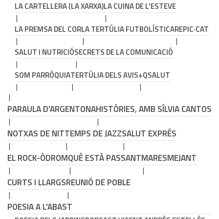
LA CARTELLERA (LA XARXA)
LA CUINA DE L'ESTEVE
LA PREMSA DEL COR
LA TERTÚLIA FUTBOLÍSTICA
REPIC·CAT
SALUT I NUTRICIÓ
SECRETS DE LA COMUNICACIÓ
SOM PARRÒQUIA
TERTÚLIA DELS AVIS
+QSALUT
PARAULA D'ARGENTONA
HISTÒRIES, AMB SÍLVIA CANTOS
NOTXAS DE NIT
TEMPS DE JAZZ
SALUT EXPRÉS
EL ROCK-ÒDROM
QUÈ ESTÀ PASSANT
MARESMEJANT
CURTS I LLARGS
REUNIÓ DE POBLE
POESIA A L'ABAST