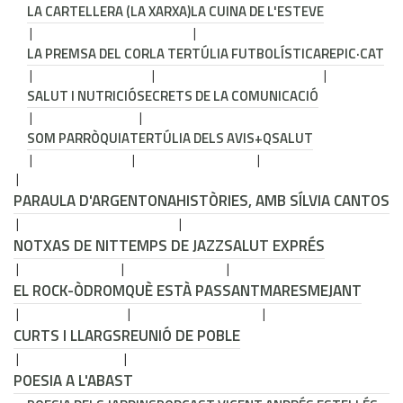
LA CARTELLERA (LA XARXA)
LA CUINA DE L'ESTEVE
LA PREMSA DEL COR
LA TERTÚLIA FUTBOLÍSTICA
REPIC·CAT
SALUT I NUTRICIÓ
SECRETS DE LA COMUNICACIÓ
SOM PARRÒQUIA
TERTÚLIA DELS AVIS
+QSALUT
PARAULA D'ARGENTONA
HISTÒRIES, AMB SÍLVIA CANTOS
NOTXAS DE NIT
TEMPS DE JAZZ
SALUT EXPRÉS
EL ROCK-ÒDROM
QUÈ ESTÀ PASSANT
MARESMEJANT
CURTS I LLARGS
REUNIÓ DE POBLE
POESIA A L'ABAST