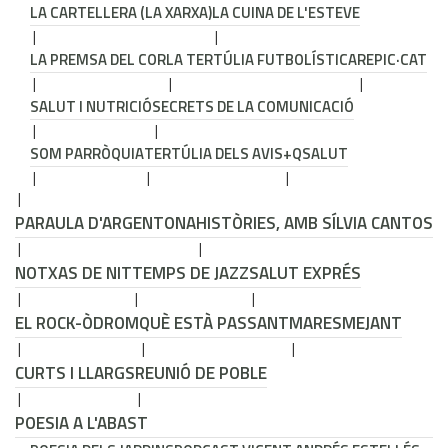
LA CARTELLERA (LA XARXA)
LA CUINA DE L'ESTEVE
LA PREMSA DEL COR
LA TERTÚLIA FUTBOLÍSTICA
REPIC·CAT
SALUT I NUTRICIÓ
SECRETS DE LA COMUNICACIÓ
SOM PARRÒQUIA
TERTÚLIA DELS AVIS
+QSALUT
PARAULA D'ARGENTONA
HISTÒRIES, AMB SÍLVIA CANTOS
NOTXAS DE NIT
TEMPS DE JAZZ
SALUT EXPRÉS
EL ROCK-ÒDROM
QUÈ ESTÀ PASSANT
MARESMEJANT
CURTS I LLARGS
REUNIÓ DE POBLE
POESIA A L'ABAST