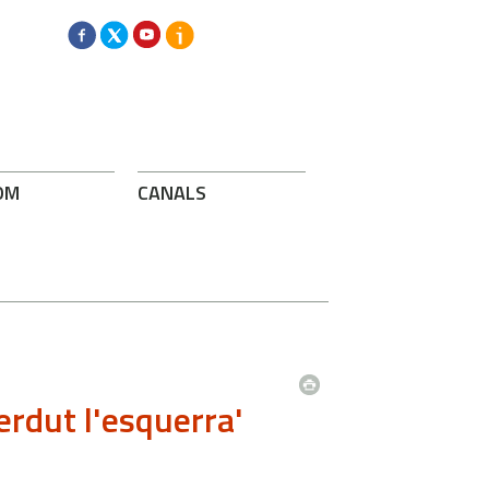
OM
CANALS
erdut l'esquerra'