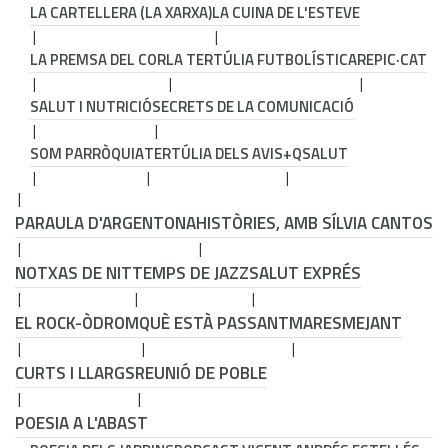
LA CARTELLERA (LA XARXA)
LA CUINA DE L'ESTEVE
LA PREMSA DEL COR
LA TERTÚLIA FUTBOLÍSTICA
REPIC·CAT
SALUT I NUTRICIÓ
SECRETS DE LA COMUNICACIÓ
SOM PARRÒQUIA
TERTÚLIA DELS AVIS
+QSALUT
PARAULA D'ARGENTONA
HISTÒRIES, AMB SÍLVIA CANTOS
NOTXAS DE NIT
TEMPS DE JAZZ
SALUT EXPRÉS
EL ROCK-ÒDROM
QUÈ ESTÀ PASSANT
MARESMEJANT
CURTS I LLARGS
REUNIÓ DE POBLE
POESIA A L'ABAST