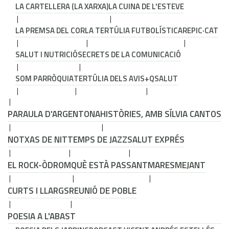
LA CARTELLERA (LA XARXA)
LA CUINA DE L'ESTEVE
LA PREMSA DEL COR
LA TERTÚLIA FUTBOLÍSTICA
REPIC·CAT
SALUT I NUTRICIÓ
SECRETS DE LA COMUNICACIÓ
SOM PARRÒQUIA
TERTÚLIA DELS AVIS
+QSALUT
PARAULA D'ARGENTONA
HISTÒRIES, AMB SÍLVIA CANTOS
NOTXAS DE NIT
TEMPS DE JAZZ
SALUT EXPRÉS
EL ROCK-ÒDROM
QUÈ ESTÀ PASSANT
MARESMEJANT
CURTS I LLARGS
REUNIÓ DE POBLE
POESIA A L'ABAST