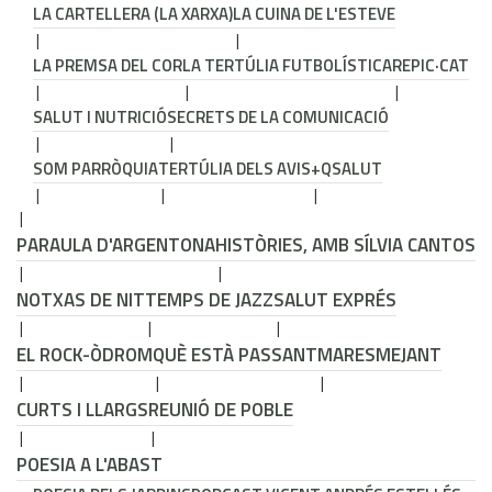
LA CARTELLERA (LA XARXA)
LA CUINA DE L'ESTEVE
LA PREMSA DEL COR
LA TERTÚLIA FUTBOLÍSTICA
REPIC·CAT
SALUT I NUTRICIÓ
SECRETS DE LA COMUNICACIÓ
SOM PARRÒQUIA
TERTÚLIA DELS AVIS
+QSALUT
PARAULA D'ARGENTONA
HISTÒRIES, AMB SÍLVIA CANTOS
NOTXAS DE NIT
TEMPS DE JAZZ
SALUT EXPRÉS
EL ROCK-ÒDROM
QUÈ ESTÀ PASSANT
MARESMEJANT
CURTS I LLARGS
REUNIÓ DE POBLE
POESIA A L'ABAST