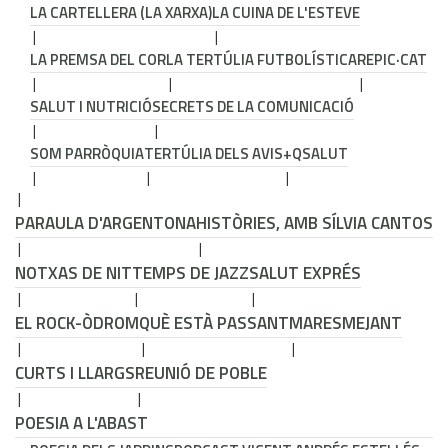
LA CARTELLERA (LA XARXA)
LA CUINA DE L'ESTEVE
LA PREMSA DEL COR
LA TERTÚLIA FUTBOLÍSTICA
REPIC·CAT
SALUT I NUTRICIÓ
SECRETS DE LA COMUNICACIÓ
SOM PARRÒQUIA
TERTÚLIA DELS AVIS
+QSALUT
PARAULA D'ARGENTONA
HISTÒRIES, AMB SÍLVIA CANTOS
NOTXAS DE NIT
TEMPS DE JAZZ
SALUT EXPRÉS
EL ROCK-ÒDROM
QUÈ ESTÀ PASSANT
MARESMEJANT
CURTS I LLARGS
REUNIÓ DE POBLE
POESIA A L'ABAST