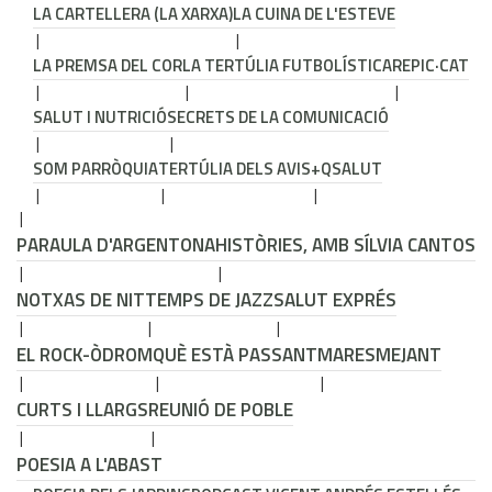
LA CARTELLERA (LA XARXA)
LA CUINA DE L'ESTEVE
LA PREMSA DEL COR
LA TERTÚLIA FUTBOLÍSTICA
REPIC·CAT
SALUT I NUTRICIÓ
SECRETS DE LA COMUNICACIÓ
SOM PARRÒQUIA
TERTÚLIA DELS AVIS
+QSALUT
PARAULA D'ARGENTONA
HISTÒRIES, AMB SÍLVIA CANTOS
NOTXAS DE NIT
TEMPS DE JAZZ
SALUT EXPRÉS
EL ROCK-ÒDROM
QUÈ ESTÀ PASSANT
MARESMEJANT
CURTS I LLARGS
REUNIÓ DE POBLE
POESIA A L'ABAST