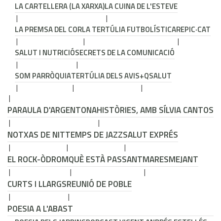
LA CARTELLERA (LA XARXA)
LA CUINA DE L'ESTEVE
LA PREMSA DEL COR
LA TERTÚLIA FUTBOLÍSTICA
REPIC·CAT
SALUT I NUTRICIÓ
SECRETS DE LA COMUNICACIÓ
SOM PARRÒQUIA
TERTÚLIA DELS AVIS
+QSALUT
PARAULA D'ARGENTONA
HISTÒRIES, AMB SÍLVIA CANTOS
NOTXAS DE NIT
TEMPS DE JAZZ
SALUT EXPRÉS
EL ROCK-ÒDROM
QUÈ ESTÀ PASSANT
MARESMEJANT
CURTS I LLARGS
REUNIÓ DE POBLE
POESIA A L'ABAST