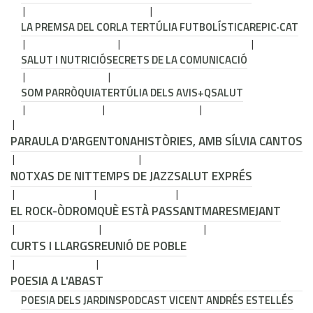
LA PREMSA DEL COR
LA TERTÚLIA FUTBOLÍSTICA
REPIC·CAT
SALUT I NUTRICIÓ
SECRETS DE LA COMUNICACIÓ
SOM PARRÒQUIA
TERTÚLIA DELS AVIS
+QSALUT
PARAULA D'ARGENTONA
HISTÒRIES, AMB SÍLVIA CANTOS
NOTXAS DE NIT
TEMPS DE JAZZ
SALUT EXPRÉS
EL ROCK-ÒDROM
QUÈ ESTÀ PASSANT
MARESMEJANT
CURTS I LLARGS
REUNIÓ DE POBLE
POESIA A L'ABAST
POESIA DELS JARDINS
PODCAST VICENT ANDRÉS ESTELLÉS