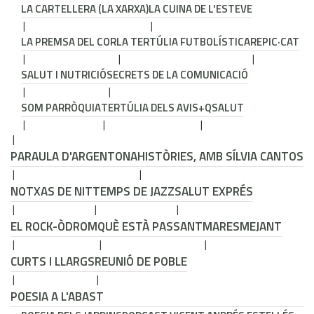
LA CARTELLERA (LA XARXA)
LA CUINA DE L'ESTEVE
LA PREMSA DEL COR
LA TERTÚLIA FUTBOLÍSTICA
REPIC·CAT
SALUT I NUTRICIÓ
SECRETS DE LA COMUNICACIÓ
SOM PARRÒQUIA
TERTÚLIA DELS AVIS
+QSALUT
PARAULA D'ARGENTONA
HISTÒRIES, AMB SÍLVIA CANTOS
NOTXAS DE NIT
TEMPS DE JAZZ
SALUT EXPRÉS
EL ROCK-ÒDROM
QUÈ ESTÀ PASSANT
MARESMEJANT
CURTS I LLARGS
REUNIÓ DE POBLE
POESIA A L'ABAST