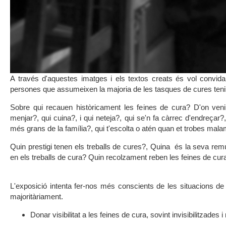
A través d'aquestes imatges i els textos creats és vol convida
persones que assumeixen la majoria de les tasques de cures ten
Sobre qui recauen històricament les feines de cura? D'on ven
menjar?, qui cuina?, i qui neteja?, qui se'n fa càrrec d'endreçar?
més grans de la família?, qui t'escolta o atén quan et trobes mal
Quin prestigi tenen els treballs de cures?, Quina és la seva re
en els treballs de cura? Quin recolzament reben les feines de cur
L'exposició intenta fer-nos més conscients de les situacions de 
majoritàriament.
Donar visibilitat a les feines de cura, sovint invisibilitzades