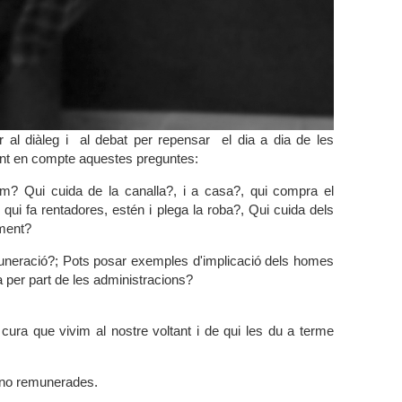
r al diàleg i al debat per repensar el dia a dia de les
int en compte aquestes preguntes:
im? Qui cuida de la canalla?, i a casa?, qui compra el
, qui fa rentadores, estén i plega la roba?, Qui cuida dels
ament?
muneració?; Pots posar exemples d'implicació dels homes
a per part de les administracions?
cura que vivim al nostre voltant i de qui les du a terme
 i no remunerades.