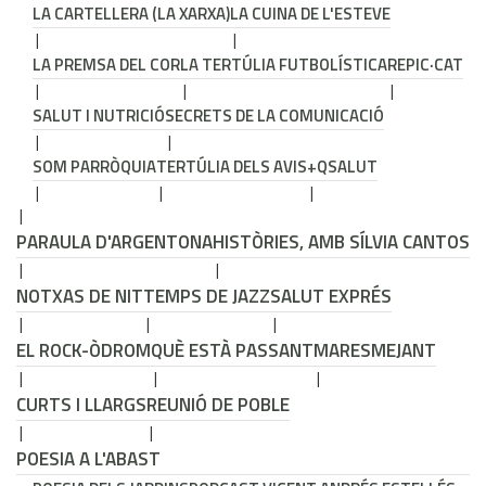
LA CARTELLERA (LA XARXA)
LA CUINA DE L'ESTEVE
LA PREMSA DEL COR
LA TERTÚLIA FUTBOLÍSTICA
REPIC·CAT
SALUT I NUTRICIÓ
SECRETS DE LA COMUNICACIÓ
SOM PARRÒQUIA
TERTÚLIA DELS AVIS
+QSALUT
PARAULA D'ARGENTONA
HISTÒRIES, AMB SÍLVIA CANTOS
NOTXAS DE NIT
TEMPS DE JAZZ
SALUT EXPRÉS
EL ROCK-ÒDROM
QUÈ ESTÀ PASSANT
MARESMEJANT
CURTS I LLARGS
REUNIÓ DE POBLE
POESIA A L'ABAST