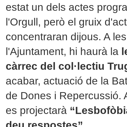
estat un dels actes progra
l'Orgull, però el gruix d'act
concentraran dijous. A les
l'Ajuntament, hi haurà la
l
càrrec del col·lectiu Tr
acabar, actuació de la Ba
de Dones i Repercussió. A
es projectarà
“Lesbofòbi
deu respostes”
.