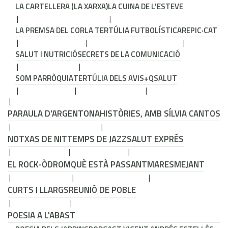
LA CARTELLERA (LA XARXA)
LA CUINA DE L'ESTEVE
LA PREMSA DEL COR
LA TERTÚLIA FUTBOLÍSTICA
REPIC·CAT
SALUT I NUTRICIÓ
SECRETS DE LA COMUNICACIÓ
SOM PARRÒQUIA
TERTÚLIA DELS AVIS
+QSALUT
PARAULA D'ARGENTONA
HISTÒRIES, AMB SÍLVIA CANTOS
NOTXAS DE NIT
TEMPS DE JAZZ
SALUT EXPRÉS
EL ROCK-ÒDROM
QUÈ ESTÀ PASSANT
MARESMEJANT
CURTS I LLARGS
REUNIÓ DE POBLE
POESIA A L'ABAST