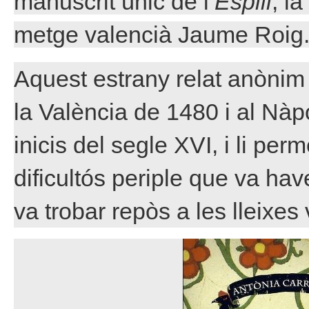
manuscrit únic de l’
Espill
, la
metge valencià Jaume Roig
Aquest estrany relat anònim 
la València de 1480 i al Nàp
inicis del segle XVI, i li per
dificultós periple que va have
va trobar repòs a les lleixes