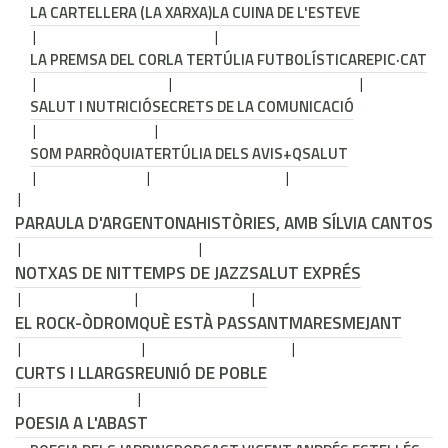
LA CARTELLERA (LA XARXA)
LA CUINA DE L'ESTEVE
LA PREMSA DEL COR
LA TERTÚLIA FUTBOLÍSTICA
REPIC·CAT
SALUT I NUTRICIÓ
SECRETS DE LA COMUNICACIÓ
SOM PARRÒQUIA
TERTÚLIA DELS AVIS
+QSALUT
PARAULA D'ARGENTONA
HISTÒRIES, AMB SÍLVIA CANTOS
NOTXAS DE NIT
TEMPS DE JAZZ
SALUT EXPRÉS
EL ROCK-ÒDROM
QUÈ ESTÀ PASSANT
MARESMEJANT
CURTS I LLARGS
REUNIÓ DE POBLE
POESIA A L'ABAST