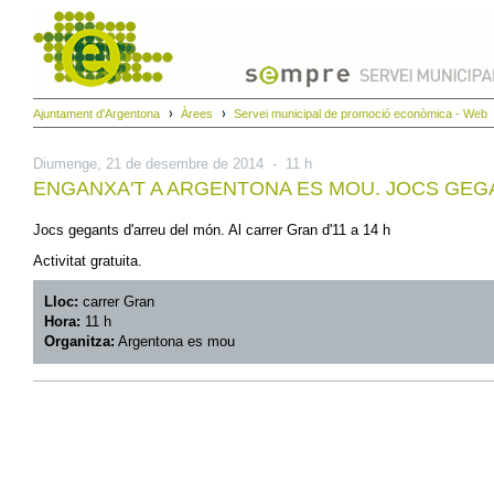
Ajuntament d'Argentona
Àrees
Servei municipal de promoció econòmica - Web
Diumenge,
21
de
desembre
de
2014
-
11 h
ENGANXA'T A ARGENTONA ES MOU. JOCS GEG
Jocs gegants d'arreu del món. Al carrer Gran d'11 a 14 h
Activitat gratuita.
Lloc:
carrer Gran
Hora:
11 h
Organitza:
Argentona es mou