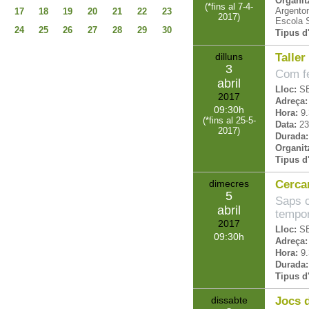
Organit
(
*fins al 7-4-
Argento
17
18
19
20
21
22
23
2017
)
Escola S
24
25
26
27
28
29
30
Tipus d'
dilluns
Taller
3
Com fe
abril
Lloc:
S
2017
Adreça:
09:30
Hora:
9.
(
*fins al 25-5-
Data:
23
2017
)
Durada:
Organit
Tipus d'
dimecres
Cercar
5
Saps c
abril
tempo
2017
Lloc:
S
09:30
Adreça:
Hora:
9.
Durada:
Tipus d'
dissabte
Jocs 