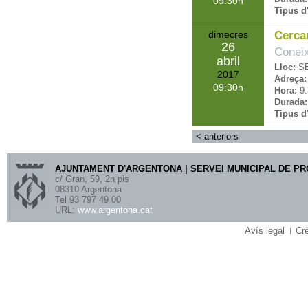
09:30
Tipus d'
dimecres
Cercar
26
Coneix
abril
Lloc:
S
2017
Adreça:
09:30
Hora:
9.
Durada:
Tipus d'
<
anteriors
AJUNTAMENT D'ARGENTONA | SERVEI MUNICIPAL DE P
c/ Gran, 59, 2n pis
08310 Argentona
Tel 93 797 49 00
URL:
www.argentona.cat
Avís legal
Crè