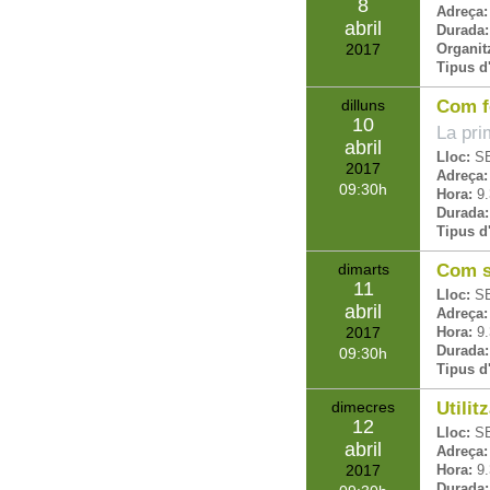
8
Adreça:
abril
Durada:
2017
Organit
Tipus d'
dilluns
Com f
10
La pri
abril
Lloc:
S
2017
Adreça:
09:30
Hora:
9.
Durada:
Tipus d'
dimarts
Com su
11
Lloc:
S
abril
Adreça:
2017
Hora:
9.
Durada:
09:30
Tipus d'
dimecres
Utilit
12
Lloc:
S
abril
Adreça:
2017
Hora:
9.
Durada: