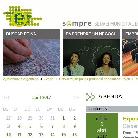
BUSCAR FEINA
EMPRENDRE UN NEGOCI
EMPR
Ajuntament d'Argentona
Àrees
Servei municipal de promoció econòmica - Web
A
AGENDA
<<
abril 2017
>>
<
anteriors
DL
DT
DC
DJ
DV
DS
DG
27
28
29
30
31
1
2
dilluns
Expos
3
Dissen
3
4
5
6
7
8
9
abril
Data:
18
10
11
12
13
14
15
16
2017