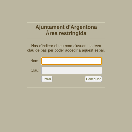
Ajuntament d'Argentona
Àrea restringida
Has d'indicar el teu nom d'usuari i la teva
clau de pas per poder accedir a aquest espai.
Nom:
Clau: