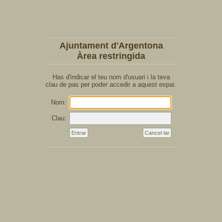
Ajuntament d'Argentona
Àrea restringida
Has d'indicar el teu nom d'usuari i la teva
clau de pas per poder accedir a aquest espai.
Nom:
Clau: