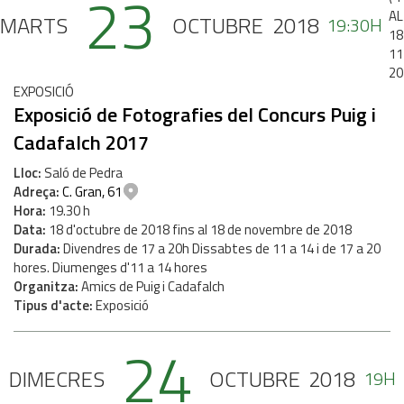
23
AL
IMARTS
OCTUBRE
2018
19:30H
18
11
20
EXPOSICIÓ
Exposició de Fotografies del Concurs Puig i
Cadafalch 2017
Lloc
Saló de Pedra
Adreça
C. Gran, 61
Hora
19.30 h
Data
18
d'
octubre
de
2018
fins al
18
de
novembre
de
2018
Durada
Divendres de 17 a 20h Dissabtes de 11 a 14 i de 17 a 20
hores. Diumenges d'11 a 14 hores
Organitza
Amics de Puig i Cadafalch
Tipus d'acte
Exposició
24
DIMECRES
OCTUBRE
2018
19H