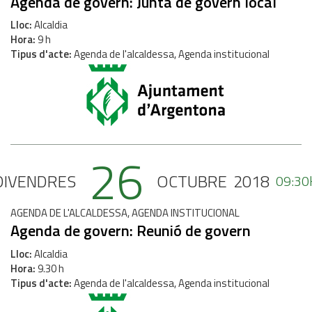
Agenda de govern: Junta de govern local
Lloc
Alcaldia
Hora
9 h
Tipus d'acte
Agenda de l'alcaldessa, Agenda institucional
26
DIVENDRES
OCTUBRE
2018
09:30
AGENDA DE L'ALCALDESSA, AGENDA INSTITUCIONAL
Agenda de govern: Reunió de govern
Lloc
Alcaldia
Hora
9.30 h
Tipus d'acte
Agenda de l'alcaldessa, Agenda institucional