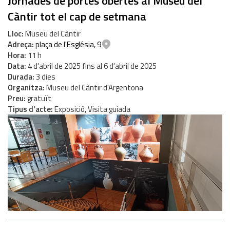
Jornades de portes obertes al Museu del
Càntir tot el cap de setmana
Lloc
Museu del Càntir
Adreça
plaça de l'Església, 9
Hora
11 h
Data
4
d'
abril
de
2025
fins al
6
d'
abril
de
2025
Durada
3 dies
Organitza
Museu del Càntir d'Argentona
Preu
gratuït
Tipus d'acte
Exposició, Visita guiada