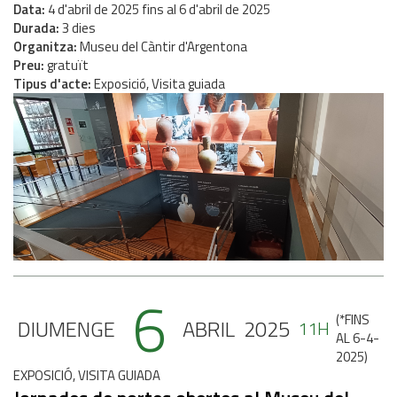
Data
4
d'
abril
de
2025
fins al
6
d'
abril
de
2025
Durada
3 dies
Organitza
Museu del Càntir d'Argentona
Preu
gratuït
Tipus d'acte
Exposició, Visita guiada
6
(
*FINS
DIUMENGE
ABRIL
2025
11H
AL 6-4-
2025
)
EXPOSICIÓ, VISITA GUIADA