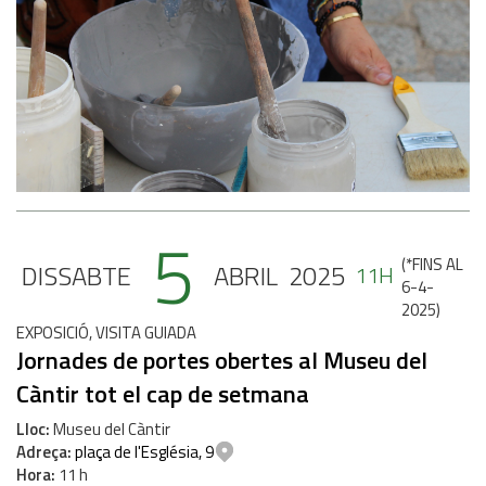
5
(
*FINS AL
DISSABTE
ABRIL
2025
11H
6-4-
2025
)
EXPOSICIÓ, VISITA GUIADA
Jornades de portes obertes al Museu del
Càntir tot el cap de setmana
Lloc
Museu del Càntir
Adreça
plaça de l'Església, 9
Hora
11 h