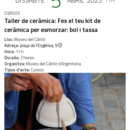
5
DISSABTE
ABRIL
2025
CURSOS
Taller de ceràmica: Fes el teu kit de
ceràmica per esmorzar: bol i tassa
Lloc
Museu del Càntir
Adreça
plaça de l'Església, 9
Hora
11 h
Durada
2 hores
Organitza
Museu del Càntir d'Argentona
Tipus d'acte
Cursos