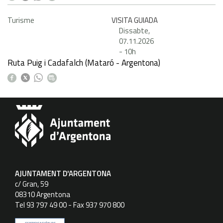
Turisme
VISITA GUIADA
Dissabte,
07.11.2026
-
10h
Ruta Puig i Cadafalch (Mataró - Argentona)
AJUNTAMENT D'ARGENTONA
c/ Gran, 59
08310 Argentona
Tel 93 797 49 00 - Fax 937 970 800