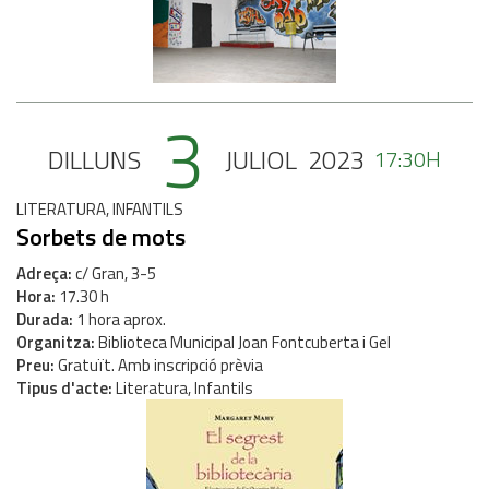
3
DILLUNS
JULIOL
2023
17:30H
LITERATURA, INFANTILS
Sorbets de mots
Adreça
c/ Gran, 3-5
Hora
17.30 h
Durada
1 hora aprox.
Organitza
Biblioteca Municipal Joan Fontcuberta i Gel
Preu
Gratuït. Amb inscripció prèvia
Tipus d'acte
Literatura, Infantils