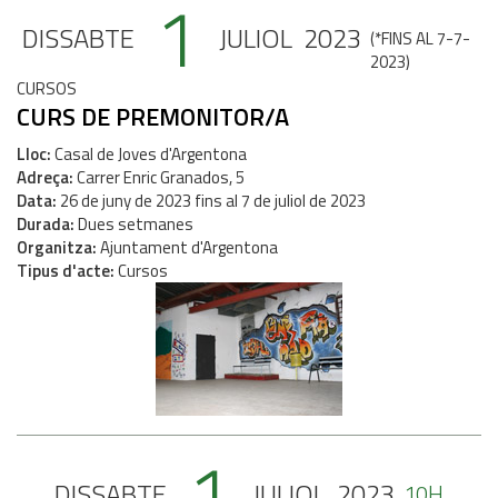
1
DISSABTE
JULIOL
2023
(
*FINS AL 7-7-
2023
)
CURSOS
CURS DE PREMONITOR/A
Lloc
Casal de Joves d'Argentona
Adreça
Carrer Enric Granados, 5
Data
26
de
juny
de
2023
fins al
7
de
juliol
de
2023
Durada
Dues setmanes
Organitza
Ajuntament d'Argentona
Tipus d'acte
Cursos
1
DISSABTE
JULIOL
2023
10H