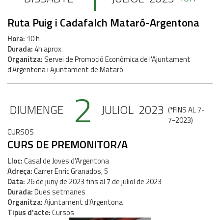
Ruta Puig i Cadafalch Mataró-Argentona
Hora
10 h
Durada
4h aprox.
Organitza
Servei de Promoció Econòmica de l'Ajuntament
d'Argentona i Ajuntament de Mataró
2
DIUMENGE
JULIOL
2023
(
*FINS AL 7-
7-2023
)
CURSOS
CURS DE PREMONITOR/A
Lloc
Casal de Joves d'Argentona
Adreça
Carrer Enric Granados, 5
Data
26
de
juny
de
2023
fins al
7
de
juliol
de
2023
Durada
Dues setmanes
Organitza
Ajuntament d'Argentona
Tipus d'acte
Cursos