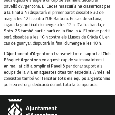
seus equips els espera un cap de setmana decisiu al
pavelló d'Argentona. El
Cadet masculí s'ha classificat per
a la final a 4
i disputarà el primer partit dissabte 30 de
maig a les 12 h contra l'UE Barberà. En cas de victòria,
jugarà la gran final diumenge a les 12 h. D'altra banda,
el
Sots-25 també participarà en la final a 4
. El primer partit
serà dissabte a les 16 h contra els Lluïsos de Gràcia C i, en
cas de guanyar, disputarà la final diumenge a les 18 h.
L'Ajuntament d'Argentona transmet tot el suport al Club
Bàsquet Argentona
en aquest cap de setmana intens i
anima l'afició a omplir el Pavelló
per donar suport als
equips de la vila en aquestes cites tan especials. A més, el
consistori també vol
felicitar tots els equips argentonins
pel seu esforç i dedicació durant tota la temporada.