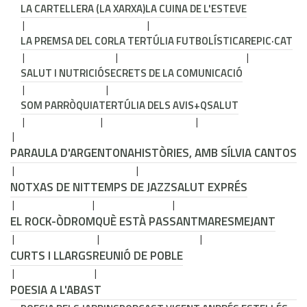
LA CARTELLERA (LA XARXA)
LA CUINA DE L'ESTEVE
LA PREMSA DEL COR
LA TERTÚLIA FUTBOLÍSTICA
REPIC·CAT
SALUT I NUTRICIÓ
SECRETS DE LA COMUNICACIÓ
SOM PARRÒQUIA
TERTÚLIA DELS AVIS
+QSALUT
PARAULA D'ARGENTONA
HISTÒRIES, AMB SÍLVIA CANTOS
NOTXAS DE NIT
TEMPS DE JAZZ
SALUT EXPRÉS
EL ROCK-ÒDROM
QUÈ ESTÀ PASSANT
MARESMEJANT
CURTS I LLARGS
REUNIÓ DE POBLE
POESIA A L'ABAST