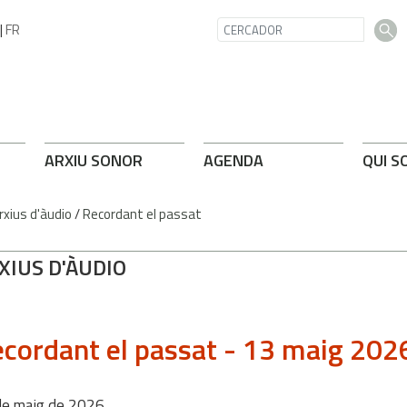
|
FR
ARXIU SONOR
AGENDA
QUI S
rxius d'àudio
/
Recordant el passat
XIUS D'ÀUDIO
cordant el passat - 13 maig 202
de
maig
de
2026