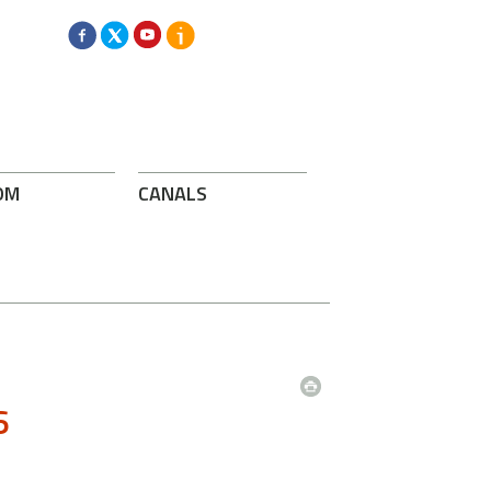
OM
CANALS
6