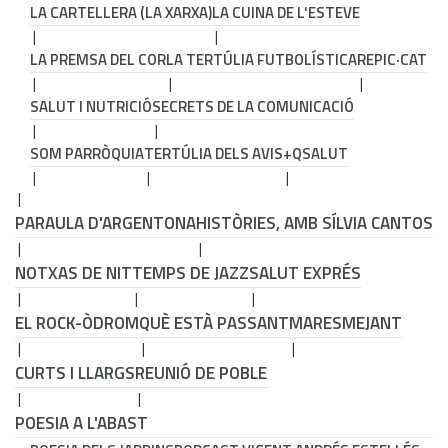
LA CARTELLERA (LA XARXA)
LA CUINA DE L'ESTEVE
LA PREMSA DEL COR
LA TERTÚLIA FUTBOLÍSTICA
REPIC·CAT
SALUT I NUTRICIÓ
SECRETS DE LA COMUNICACIÓ
SOM PARRÒQUIA
TERTÚLIA DELS AVIS
+QSALUT
PARAULA D'ARGENTONA
HISTÒRIES, AMB SÍLVIA CANTOS
NOTXAS DE NIT
TEMPS DE JAZZ
SALUT EXPRÉS
EL ROCK-ÒDROM
QUÈ ESTÀ PASSANT
MARESMEJANT
CURTS I LLARGS
REUNIÓ DE POBLE
POESIA A L'ABAST