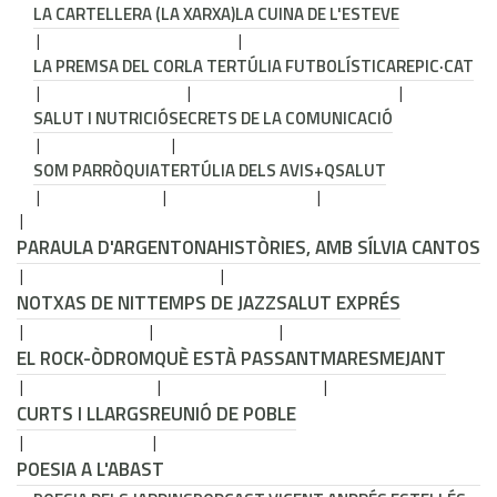
LA CARTELLERA (LA XARXA)
LA CUINA DE L'ESTEVE
LA PREMSA DEL COR
LA TERTÚLIA FUTBOLÍSTICA
REPIC·CAT
SALUT I NUTRICIÓ
SECRETS DE LA COMUNICACIÓ
SOM PARRÒQUIA
TERTÚLIA DELS AVIS
+QSALUT
PARAULA D'ARGENTONA
HISTÒRIES, AMB SÍLVIA CANTOS
NOTXAS DE NIT
TEMPS DE JAZZ
SALUT EXPRÉS
EL ROCK-ÒDROM
QUÈ ESTÀ PASSANT
MARESMEJANT
CURTS I LLARGS
REUNIÓ DE POBLE
POESIA A L'ABAST