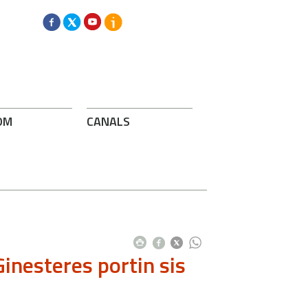
OM
CANALS
Ginesteres portin sis