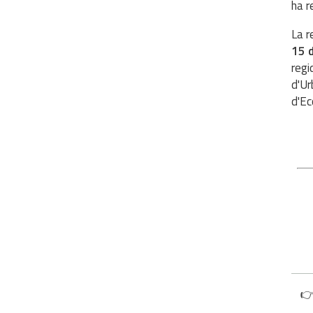
ha r
La r
15 d
regi
d'Ur
d'E
👉