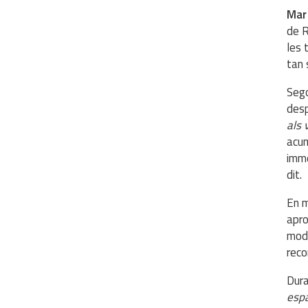
Mar
de R
les 
tan 
Sego
desp
als 
acum
imme
dit.
En m
apro
modi
reco
Dura
espa