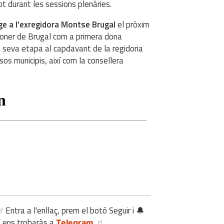
ot durant les sessions plenàries.
e a l'exregidora Montse Brugal
el pròxim
ioner de Brugal com a primera dona
a seva etapa al capdavant de la regidoria
sos municipis, així com la consellera
Entra a l'enllaç, prem el botó Seguir i 🔔
é ens trobaràs a
Telegram.