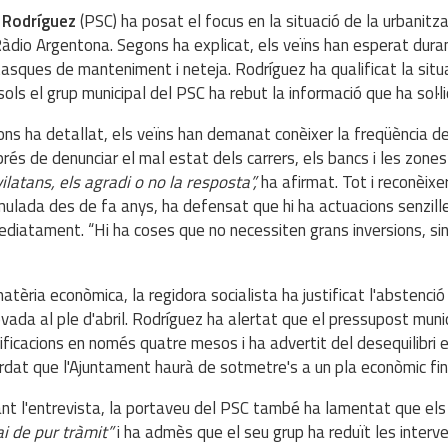
 Rodríguez
(PSC) ha posat el focus en la situació de la urbanitz
àdio Argentona. Segons ha explicat, els veïns han esperat dura
tasques de manteniment i neteja. Rodríguez ha qualificat la sit
sols el grup municipal del PSC ha rebut la informació que ha sol·l
ns ha detallat, els veïns han demanat conèixer la freqüència d
rés de denunciar el mal estat dels carrers, els bancs i les zone
vilatans, els agradi o no la resposta”,
ha afirmat. Tot i reconèixe
ulada des de fa anys, ha defensat que hi ha actuacions senzill
diatament. “Hi ha coses que no necessiten grans inversions, si
atèria econòmica, la regidora socialista ha justificat l'abstenció
vada al ple d'abril. Rodríguez ha alertat que el pressupost munic
ficacions en només quatre mesos i ha advertit del desequilibri 
rdat que l'Ajuntament haurà de sotmetre's a un pla econòmic fi
nt l'entrevista, la portaveu del PSC també ha lamentat que els
i de pur tràmit”
i ha admès que el seu grup ha reduït les interven