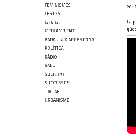
FEMINISMES
POLÍ
FESTES
La p
LA VILA
qües
MEDI AMBIENT
PARAULA D'ARGENTONA
POLÍTICA
RÀDIO
SALUT
SOCIETAT
SUCCESSOS
TIKTAK
URBANISME