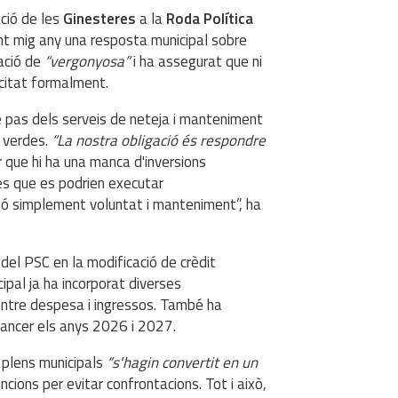
ació de les
Ginesteres
a la
Roda Política
nt mig any una resposta municipal sobre
uació de
“vergonyosa”
i ha assegurat que ni
icitat formalment.
e pas dels serveis de neteja i manteniment
s verdes.
“La nostra obligació és respondre
r que hi ha una manca d'inversions
es que es podrien executar
nó simplement voluntat i manteniment”, ha
 del PSC en la modificació de crèdit
ipal ja ha incorporat diverses
entre despesa i ingressos. També ha
nancer els anys 2026 i 2027.
 plens municipals
“s'hagin convertit en un
cions per evitar confrontacions. Tot i això,