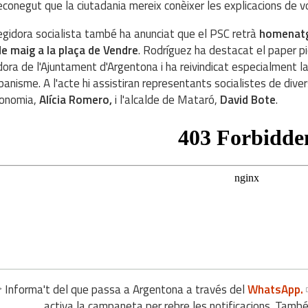
econegut que la ciutadania mereix conèixer les explicacions de v
egidora socialista també ha anunciat que el PSC retrà
homenatg
e maig a la plaça de Vendre
. Rodríguez ha destacat el paper p
dora de l'Ajuntament d'Argentona i ha reivindicat especialment l
banisme. A l'acte hi assistiran representants socialistes de diver
conomia,
Alícia Romero,
i l'alcalde de Mataró,
David Bote
.
 Informa't del que passa a Argentona a través del
WhatsApp.
activa la campaneta per rebre les notificacions. Tamb