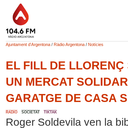
Ajuntament d'Argentona
/
Ràdio Argentona
/
Notícies
EL FILL DE LLORENÇ
UN MERCAT SOLIDARI
GARATGE DE CASA 
RÀDIO
SOCIETAT
TIKTAK
Roger Soldevila ven la bib