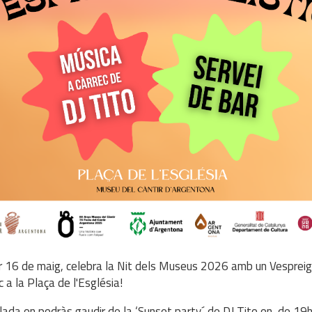
r 16 de maig, celebra la Nit dels Museus 2026 amb un Vespreig
 a la Plaça de l'Església!
lada on podràs gaudir de la ‘Sunset party´ de DJ Tito on, de 19