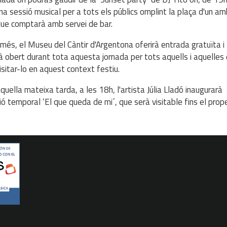
una sessió musical per a tots els públics omplint la plaça d'un am
 que comptarà amb servei de bar.
més, el Museu del Càntir d'Argentona oferirà entrada gratuïta i
 obert durant tota aquesta jornada per tots aquells i aquelles
isitar-lo en aquest context festiu.
quella mateixa tarda, a les 18h, l'artista Júlia Lladó inaugurarà
ció temporal ‘El que queda de mi´, que serà visitable fins el prop