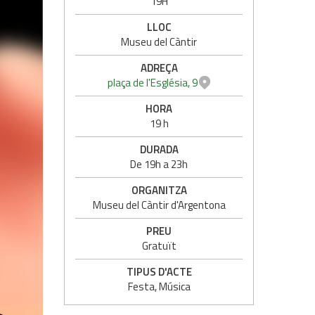
19H
LLOC
Museu del Càntir
ADREÇA
plaça de l'Església, 9
HORA
19 h
DURADA
De 19h a 23h
ORGANITZA
Museu del Càntir d'Argentona
PREU
Gratuït
TIPUS D'ACTE
Festa, Música