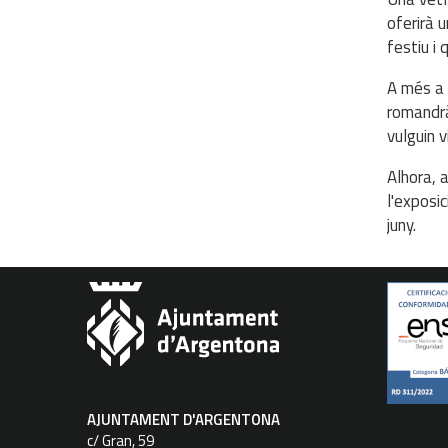
oferirà 
festiu i
A més a 
romandrà
vulguin v
Alhora, a
l'exposi
juny.
AJUNTAMENT D'ARGENTONA
c/ Gran, 59