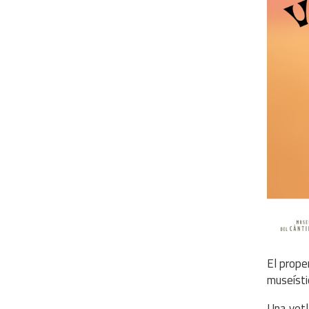
El prope
museístic
Una vetl