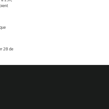
bient
 que
er 28 de