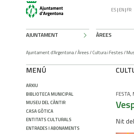
ES
|
EN
|
FR
AJUNTAMENT
ÀREES
Ajuntament d'Argentona
/
Àrees
/
Cultura i Festes
/
Mus
MENÚ
CULT
ARXIU
FESTA,
BIBLIOTECA MUNICIPAL
Vesp
MUSEU DEL CÀNTIR
CASA GÒTICA
ENTITATS CULTURALS
Nit de
ENTRADES I ABONAMENTS