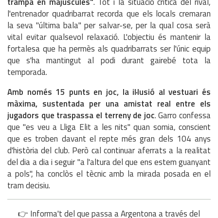
trampa en majúscules"
. Tot i la situació crítica del rival,
l'entrenador quadribarrat recorda que els locals cremaran
la seva "última bala" per salvar-se, per la qual cosa serà
vital evitar qualsevol relaxació. L'objectiu és mantenir la
fortalesa que ha permès als quadribarrats ser l'únic equip
que s'ha mantingut al podi durant gairebé tota la
temporada.
Amb només 15 punts en joc, la il·lusió al vestuari és
màxima, sustentada per una amistat real entre els
jugadors que traspassa el terreny de joc
. Garro confessa
que "es veu a Lliga Elit a les nits" quan somia, conscient
que es troben davant el repte més gran dels 104 anys
d'història del club. Però cal continuar aferrats a la realitat
del dia a dia i seguir "a l'altura del que ens estem guanyant
a pols", ha conclòs el tècnic amb la mirada posada en el
tram decisiu.
👉 Informa't del que passa a Argentona a través del