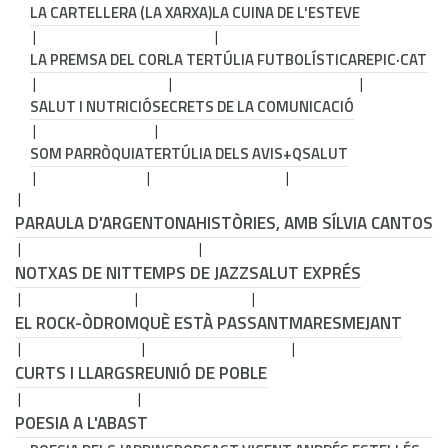
LA CARTELLERA (LA XARXA)
LA CUINA DE L'ESTEVE
LA PREMSA DEL COR
LA TERTÚLIA FUTBOLÍSTICA
REPIC·CAT
SALUT I NUTRICIÓ
SECRETS DE LA COMUNICACIÓ
SOM PARRÒQUIA
TERTÚLIA DELS AVIS
+QSALUT
PARAULA D'ARGENTONA
HISTÒRIES, AMB SÍLVIA CANTOS
NOTXAS DE NIT
TEMPS DE JAZZ
SALUT EXPRÉS
EL ROCK-ÒDROM
QUÈ ESTÀ PASSANT
MARESMEJANT
CURTS I LLARGS
REUNIÓ DE POBLE
POESIA A L'ABAST