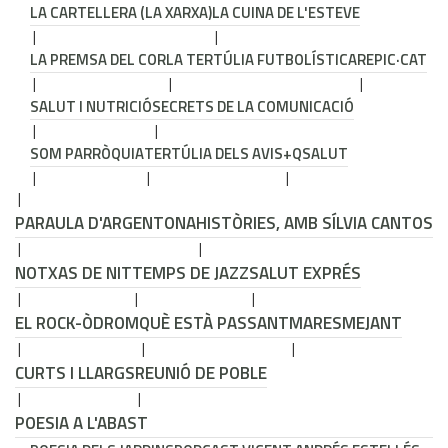
LA CARTELLERA (LA XARXA)
LA CUINA DE L'ESTEVE
LA PREMSA DEL COR
LA TERTÚLIA FUTBOLÍSTICA
REPIC·CAT
SALUT I NUTRICIÓ
SECRETS DE LA COMUNICACIÓ
SOM PARRÒQUIA
TERTÚLIA DELS AVIS
+QSALUT
PARAULA D'ARGENTONA
HISTÒRIES, AMB SÍLVIA CANTOS
NOTXAS DE NIT
TEMPS DE JAZZ
SALUT EXPRÉS
EL ROCK-ÒDROM
QUÈ ESTÀ PASSANT
MARESMEJANT
CURTS I LLARGS
REUNIÓ DE POBLE
POESIA A L'ABAST