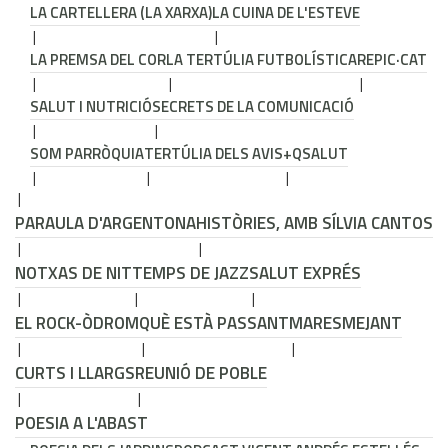
LA CARTELLERA (LA XARXA)
LA CUINA DE L'ESTEVE
LA PREMSA DEL COR
LA TERTÚLIA FUTBOLÍSTICA
REPIC·CAT
SALUT I NUTRICIÓ
SECRETS DE LA COMUNICACIÓ
SOM PARRÒQUIA
TERTÚLIA DELS AVIS
+QSALUT
PARAULA D'ARGENTONA
HISTÒRIES, AMB SÍLVIA CANTOS
NOTXAS DE NIT
TEMPS DE JAZZ
SALUT EXPRÉS
EL ROCK-ÒDROM
QUÈ ESTÀ PASSANT
MARESMEJANT
CURTS I LLARGS
REUNIÓ DE POBLE
POESIA A L'ABAST