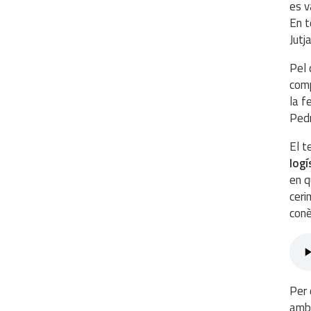
es v
En t
Jutj
Pel 
comp
la f
Pedr
El 
logí
en q
ceri
conè
Per 
amb 