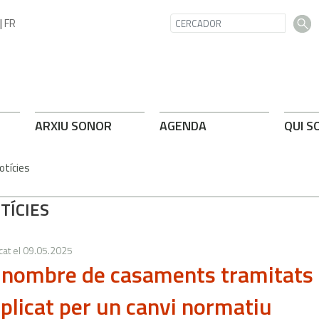
|
FR
ARXIU SONOR
AGENDA
QUI S
otícies
TÍCIES
cat el
09.05.2025
 nombre de casaments tramitats 
iplicat per un canvi normatiu