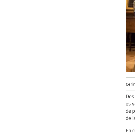
Ceri
Des 
es v
de p
de l
En c