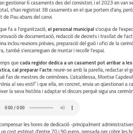
an gestionar 6 casaments des del consistori, i el 2023 en van se
otal, s'han registrat 38 casaments en el que portem d'any, per
at de Pau abans del canvi.
que fa a l'organització,
el personal municipal
s'ocupa de l'expedi
rovació de documentació, redacció de decrets i trasllat de l'acta
eina inclou reunions prèvies, preparació del guió i ofici de la ceri
a, també s'encarreguen de muntar i recollir l'espai.
temps que
cada regidor dedica a un casament pot arribar a les 
stica, cal preparar l'acte
: reunir-se amb la parella, redactar el g
uè fan de mestres de cerimònies. L'alcaldessa, Montse Capdevila
mònia al seu estil” i que ella, en concret, envia un qüestionari 
ixer la seva història i adaptar el discurs perquè sigui una cerimòn
compensar les hores de dedicació -principalment administratives-
un cost estimat d'entre 70 i 90 euros, pensada per cobrir les hor