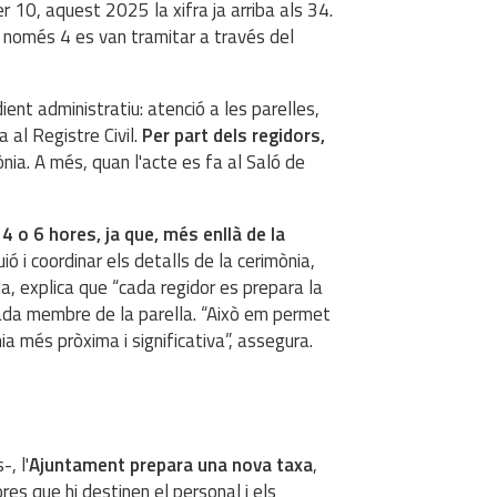
r 10, aquest 2025 la xifra ja arriba als 34.
ò només 4 es van tramitar a través del
ent administratiu: atenció a les parelles,
 al Registre Civil.
Per part dels regidors,
mònia. A més, quan l'acte es fa al Saló de
4 o 6 hores, ja que, més enllà de la
uió i coordinar els detalls de la cerimònia,
, explica que “cada regidor es prepara la
a cada membre de la parella. “Això em permet
ia més pròxima i significativa”, assegura.
, l'
Ajuntament prepara una nova taxa
,
es que hi destinen el personal i els