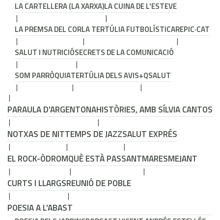
LA CARTELLERA (LA XARXA)
LA CUINA DE L'ESTEVE
LA PREMSA DEL COR
LA TERTÚLIA FUTBOLÍSTICA
REPIC·CAT
SALUT I NUTRICIÓ
SECRETS DE LA COMUNICACIÓ
SOM PARRÒQUIA
TERTÚLIA DELS AVIS
+QSALUT
PARAULA D'ARGENTONA
HISTÒRIES, AMB SÍLVIA CANTOS
NOTXAS DE NIT
TEMPS DE JAZZ
SALUT EXPRÉS
EL ROCK-ÒDROM
QUÈ ESTÀ PASSANT
MARESMEJANT
CURTS I LLARGS
REUNIÓ DE POBLE
POESIA A L'ABAST