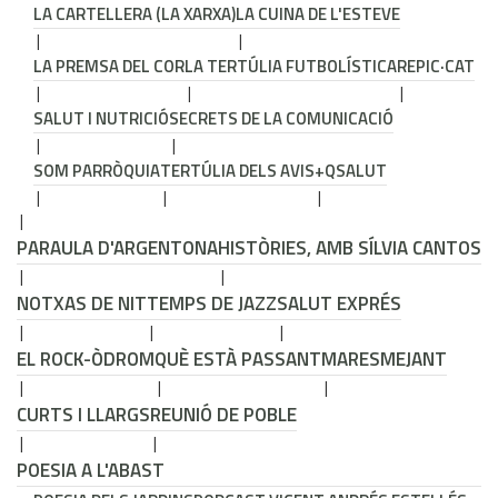
LA CARTELLERA (LA XARXA)
LA CUINA DE L'ESTEVE
LA PREMSA DEL COR
LA TERTÚLIA FUTBOLÍSTICA
REPIC·CAT
SALUT I NUTRICIÓ
SECRETS DE LA COMUNICACIÓ
SOM PARRÒQUIA
TERTÚLIA DELS AVIS
+QSALUT
PARAULA D'ARGENTONA
HISTÒRIES, AMB SÍLVIA CANTOS
NOTXAS DE NIT
TEMPS DE JAZZ
SALUT EXPRÉS
EL ROCK-ÒDROM
QUÈ ESTÀ PASSANT
MARESMEJANT
CURTS I LLARGS
REUNIÓ DE POBLE
POESIA A L'ABAST