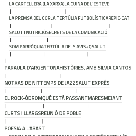
LA CARTELLERA (LA XARXA)
LA CUINA DE L'ESTEVE
LA PREMSA DEL COR
LA TERTÚLIA FUTBOLÍSTICA
REPIC·CAT
SALUT I NUTRICIÓ
SECRETS DE LA COMUNICACIÓ
SOM PARRÒQUIA
TERTÚLIA DELS AVIS
+QSALUT
PARAULA D'ARGENTONA
HISTÒRIES, AMB SÍLVIA CANTOS
NOTXAS DE NIT
TEMPS DE JAZZ
SALUT EXPRÉS
EL ROCK-ÒDROM
QUÈ ESTÀ PASSANT
MARESMEJANT
CURTS I LLARGS
REUNIÓ DE POBLE
POESIA A L'ABAST