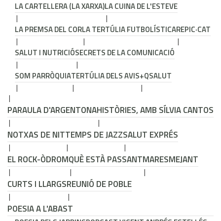
LA CARTELLERA (LA XARXA)
LA CUINA DE L'ESTEVE
LA PREMSA DEL COR
LA TERTÚLIA FUTBOLÍSTICA
REPIC·CAT
SALUT I NUTRICIÓ
SECRETS DE LA COMUNICACIÓ
SOM PARRÒQUIA
TERTÚLIA DELS AVIS
+QSALUT
PARAULA D'ARGENTONA
HISTÒRIES, AMB SÍLVIA CANTOS
NOTXAS DE NIT
TEMPS DE JAZZ
SALUT EXPRÉS
EL ROCK-ÒDROM
QUÈ ESTÀ PASSANT
MARESMEJANT
CURTS I LLARGS
REUNIÓ DE POBLE
POESIA A L'ABAST