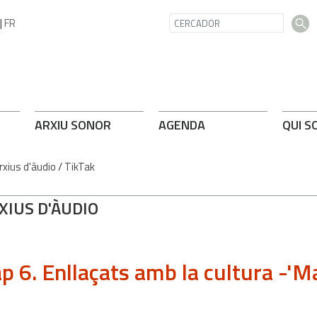
|
FR
ARXIU SONOR
AGENDA
QUI S
rxius d'àudio
/
TikTak
XIUS D'ÀUDIO
p 6. Enllaçats amb la cultura -'M