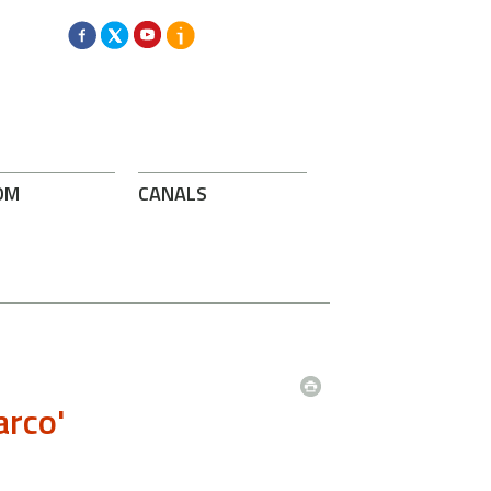
OM
CANALS
arco'