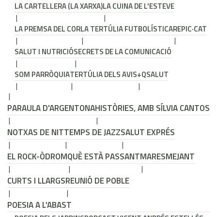
LA CARTELLERA (LA XARXA)
LA CUINA DE L'ESTEVE
LA PREMSA DEL COR
LA TERTÚLIA FUTBOLÍSTICA
REPIC·CAT
SALUT I NUTRICIÓ
SECRETS DE LA COMUNICACIÓ
SOM PARRÒQUIA
TERTÚLIA DELS AVIS
+QSALUT
PARAULA D'ARGENTONA
HISTÒRIES, AMB SÍLVIA CANTOS
NOTXAS DE NIT
TEMPS DE JAZZ
SALUT EXPRÉS
EL ROCK-ÒDROM
QUÈ ESTÀ PASSANT
MARESMEJANT
CURTS I LLARGS
REUNIÓ DE POBLE
POESIA A L'ABAST