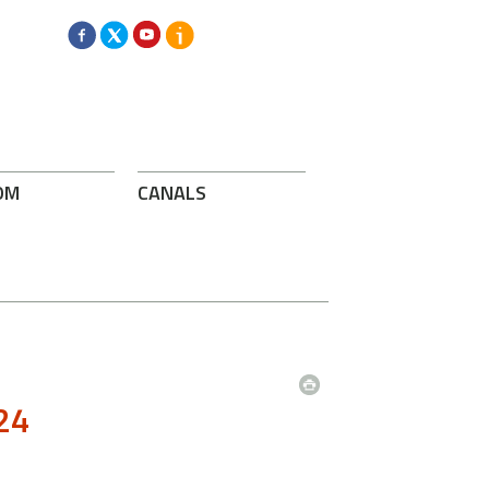
OM
CANALS
024