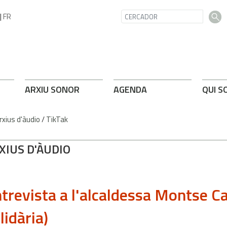
|
FR
ARXIU SONOR
AGENDA
QUI S
rxius d'àudio
/
TikTak
XIUS D'ÀUDIO
trevista a l'alcaldessa Montse Ca
lidària)