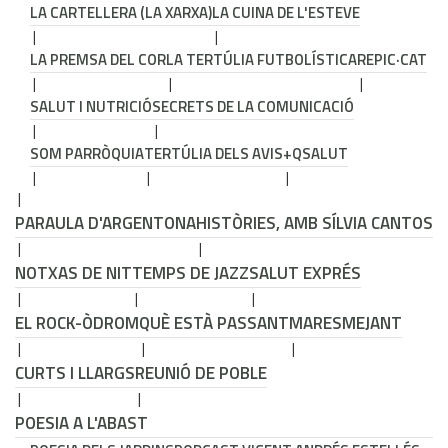
LA CARTELLERA (LA XARXA)
LA CUINA DE L'ESTEVE
LA PREMSA DEL COR
LA TERTÚLIA FUTBOLÍSTICA
REPIC·CAT
SALUT I NUTRICIÓ
SECRETS DE LA COMUNICACIÓ
SOM PARRÒQUIA
TERTÚLIA DELS AVIS
+QSALUT
PARAULA D'ARGENTONA
HISTÒRIES, AMB SÍLVIA CANTOS
NOTXAS DE NIT
TEMPS DE JAZZ
SALUT EXPRÉS
EL ROCK-ÒDROM
QUÈ ESTÀ PASSANT
MARESMEJANT
CURTS I LLARGS
REUNIÓ DE POBLE
POESIA A L'ABAST