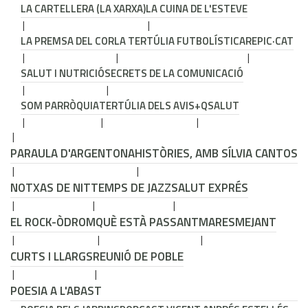
LA CARTELLERA (LA XARXA)
LA CUINA DE L'ESTEVE
LA PREMSA DEL COR
LA TERTÚLIA FUTBOLÍSTICA
REPIC·CAT
SALUT I NUTRICIÓ
SECRETS DE LA COMUNICACIÓ
SOM PARRÒQUIA
TERTÚLIA DELS AVIS
+QSALUT
PARAULA D'ARGENTONA
HISTÒRIES, AMB SÍLVIA CANTOS
NOTXAS DE NIT
TEMPS DE JAZZ
SALUT EXPRÉS
EL ROCK-ÒDROM
QUÈ ESTÀ PASSANT
MARESMEJANT
CURTS I LLARGS
REUNIÓ DE POBLE
POESIA A L'ABAST