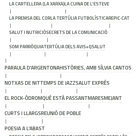
LA CARTELLERA (LA XARXA)
LA CUINA DE L'ESTEVE
LA PREMSA DEL COR
LA TERTÚLIA FUTBOLÍSTICA
REPIC·CAT
SALUT I NUTRICIÓ
SECRETS DE LA COMUNICACIÓ
SOM PARRÒQUIA
TERTÚLIA DELS AVIS
+QSALUT
PARAULA D'ARGENTONA
HISTÒRIES, AMB SÍLVIA CANTOS
NOTXAS DE NIT
TEMPS DE JAZZ
SALUT EXPRÉS
EL ROCK-ÒDROM
QUÈ ESTÀ PASSANT
MARESMEJANT
CURTS I LLARGS
REUNIÓ DE POBLE
POESIA A L'ABAST