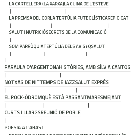
LA CARTELLERA (LA XARXA)
LA CUINA DE L'ESTEVE
LA PREMSA DEL COR
LA TERTÚLIA FUTBOLÍSTICA
REPIC·CAT
SALUT I NUTRICIÓ
SECRETS DE LA COMUNICACIÓ
SOM PARRÒQUIA
TERTÚLIA DELS AVIS
+QSALUT
PARAULA D'ARGENTONA
HISTÒRIES, AMB SÍLVIA CANTOS
NOTXAS DE NIT
TEMPS DE JAZZ
SALUT EXPRÉS
EL ROCK-ÒDROM
QUÈ ESTÀ PASSANT
MARESMEJANT
CURTS I LLARGS
REUNIÓ DE POBLE
POESIA A L'ABAST